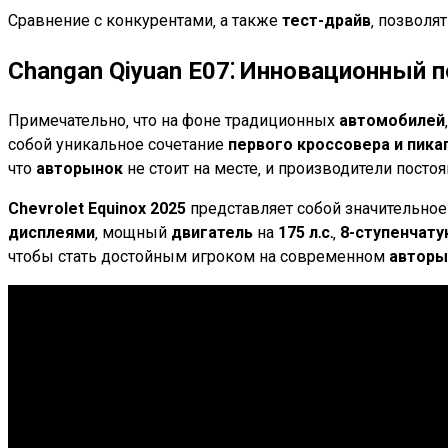
Сравнение с конкурентами‚ а также
тест-драйв
‚ позволя
Changan Qiyuan E07⁚ Инновационный 
Примечательно‚ что на фоне традиционных
автомобилей
собой уникальное сочетание
первого кроссовера и пика
что
авторынок
не стоит на месте‚ и производители пост
Chevrolet Equinox 2025
представляет собой значительно
дисплеями
‚ мощный
двигатель
на
175 л․с․
‚
8-ступенчат
чтобы стать достойным игроком на современном
авторы