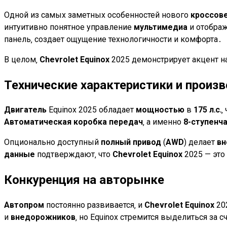
Одной из самых заметных особенностей нового
кроссов
интуитивно понятное управление
мультимедиа
и отображ
панель‚ создает ощущение технологичности и комфорта․
В целом‚
Chevrolet Equinox
2025 демонстрирует акцент н
Технические характеристики и произ
Двигатель
Equinox 2025 обладает
мощностью
в
175 л․с․
‚
Автоматическая коробка передач
‚ а именно
8-ступенч
Опционально доступный
полный привод
(
AWD
) делает
вн
данные
подтверждают‚ что
Chevrolet Equinox
2025 — это
Конкуренция на авторынке
Автопром
постоянно развивается‚ и
Chevrolet Equinox
20
и
внедорожников
‚ но Equinox стремится выделиться за