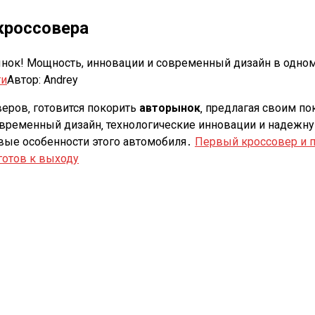
 кроссовера
орынок! Мощность, инновации и современный дизайн в одном
ти
Автор:
Andrey
веров‚ готовится покорить
авторынок
‚ предлагая своим п
современный дизайн‚ технологические инновации и надеж
вые особенности этого автомобиля․
Первый кроссовер и п
готов к выходу