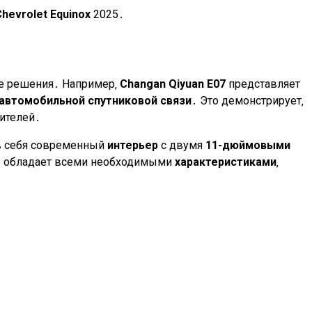
Chevrolet Equinox
2025․
кие решения․ Например‚
Changan Qiyuan E07
представляет
 автомобильной спутниковой связи
․ Это демонстрирует‚
бителей․
 в себя современный
интерьер
с двумя
11-дюймовыми
ь обладает всеми необходимыми
характеристиками
‚