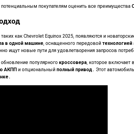
т потенциальным покупателям оценить все преимущества
подход
‚ таких как Chevrolet Equinox 2025‚ появляются и новаторс
па в одной машине
‚ оснащенного передовой
технологией
оянно ищут новые пути для удовлетворения запросов потре
е обновление популярного
кроссовера
‚ которое включает
ую АКПП
и опциональный
полный привод
․ Этот автомобил
нке
․