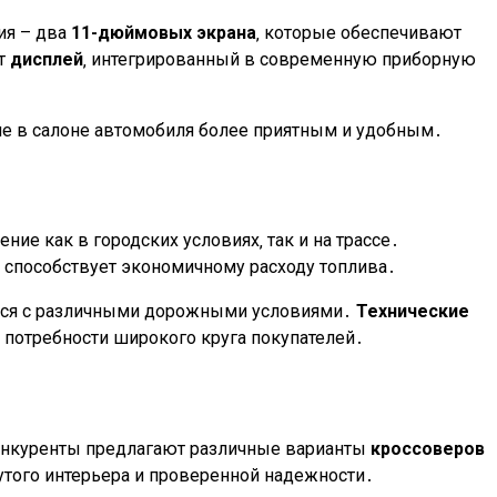
ия – два
11-дюймовых экрана
‚ которые обеспечивают
от
дисплей
‚ интегрированный в современную приборную
ие в салоне автомобиля более приятным и удобным․
ние как в городских условиях‚ так и на трассе․
и способствует экономичному расходу топлива․
ься с различными дорожными условиями․
Технические
 потребности широкого круга покупателей․
онкуренты предлагают различные варианты
кроссоверов
нутого интерьера и проверенной надежности․