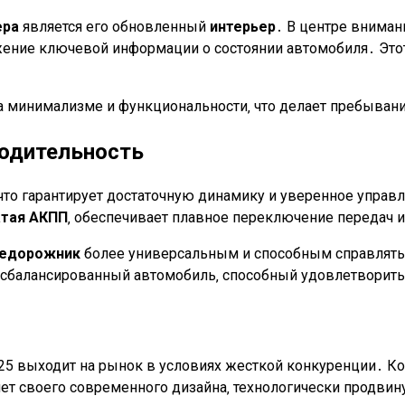
ера
является его обновленный
интерьер
․ В центре вниман
ение ключевой информации о состоянии автомобиля․ Эт
а минимализме и функциональности‚ что делает пребыван
водительность
 что гарантирует достаточную динамику и уверенное управле
атая АКПП
‚ обеспечивает плавное переключение передач 
едорожник
более универсальным и способным справлят
 сбалансированный автомобиль‚ способный удовлетворить
25 выходит на рынок в условиях жесткой конкуренции․ К
 счет своего современного дизайна‚ технологически продви