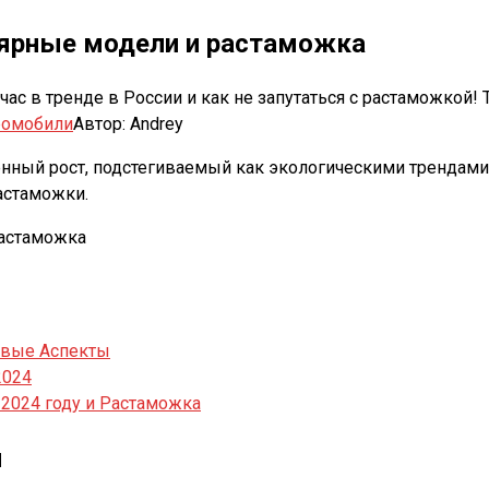
лярные модели и растаможка
с в тренде в России и как не запутаться с растаможкой! T
ромобили
Автор:
Andrey
ный рост, подстегиваемый как экологическими трендами,
астаможки.
евые Аспекты
2024
2024 году и Растаможка
и