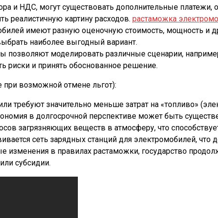
ора и НДС, могут существовать дополнительные платежи, о
ить реалистичную картину расходов.
растаможка электромо
билей имеют разную оценочную стоимость, мощность и д
выбрать наиболее выгодный вариант.
ы позволяют моделировать различные сценарии, например
ь риски и принять обоснованное решение.
 при возможной отмене льгот):
ли требуют значительно меньше затрат на «топливо» (эле
кономия в долгосрочной перспективе может быть существ
сов загрязняющих веществ в атмосферу, что способствует
вивается сеть зарядных станций для электромобилей, что 
е изменения в правилах растаможки, государство продо
или субсидии.