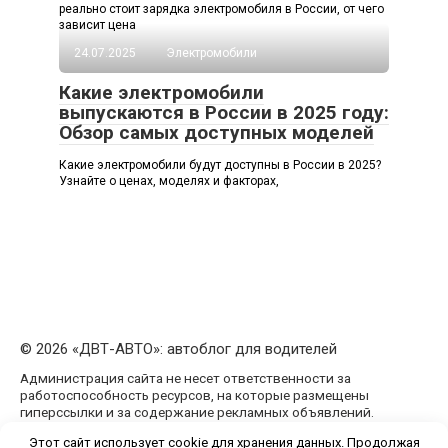
реально стоит зарядка электромобиля в России, от чего
зависит цена
24.07.2025
Электромобили
Какие электромобили
выпускаются в России в 2025 году:
Обзор самых доступных моделей
Какие электромобили будут доступны в России в 2025?
Узнайте о ценах, моделях и факторах,
© 2026 «ДВТ-АВТО»: автоблог для водителей
Администрация сайта не несет ответственности за
работоспособность ресурсов, на которые размещены
гиперссылки и за содержание рекламных объявлений.
Администрация сайта может не разделять мнения
Этот сайт использует cookie для хранения данных. Продолжая
авторов статей, размещённых на сайте dvt-avto.ru.