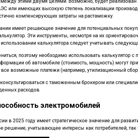
са между этими двумя целями. Возможно, будет реализов
АЭС или имеющих высокую степень локализации производс
астично компенсирующих затраты на растаможку.
нии имеет решающее значение для потенциальных покупа
лькулятор. Эти инструменты, несмотря на их ориентирово
и использовании калькулятора следует учитывать следующ
ниться, поэтому необходимо использовать калькулятор с 
формации об автомобиле (стоимость, мощность) могут при
 все возможные платежи (например, утилизационный сбор
консультироваться с таможенным брокером или специалис
денных расходов.
пособность электромобилей
ии в 2025 году имеет стратегическое значение для разви
е решение, учитывающее интересы как потребителей, так 