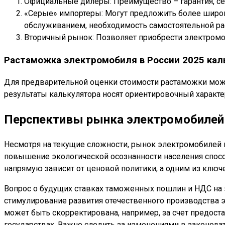
Официальные дилеры: Преимущество – гарантия, се
«Серые» импортеры: Могут предложить более широки
обслуживанием, необходимость самостоятельной ра
Вторичный рынок: Позволяет приобрести электромоб
Растаможка электромобиля в России 2025 каль
Для предварительной оценки стоимости растаможки можн
результаты калькулятора носят ориентировочный характер
Перспективы рынка электромобилей 
Несмотря на текущие сложности, рынок электромобилей в
повышение экологической осознанности населения спосо
напрямую зависит от ценовой политики, а одним из ключ
Вопрос о будущих ставках таможенных пошлин и НДС на 
стимулирование развития отечественного производства э
может быть скорректирована, например, за счет предост
государствах. Важно следить за изменениями в законодат