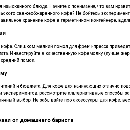
 изысканного блюда. Начните с понимания, что вам нрави
ского свежеобжаренного кофе? Не бойтесь эксперименти
авильное хранение кофе в герметичном контейнере, вдали о
ии
кофе. Слишком мелкий помол для френч-пресса приведет 
мата. Инвестируйте в качественную кофемолку (лучше жер
 средний помол.
ому
тений и бюджета. Для кофе для начинающих отлично подо
и экспериментов, рассмотрите альтернативные способы зав
тличный выбор. Не забывайте про аксессуары для кофе: ве
хаки от домашнего бариста