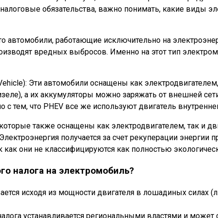
 налоговые обязательства, важно понимать, какие виды э
): Это автомобили, работающие исключительно на электроэн
производят вредных выбросов. Именно на этот тип электр
 Vehicle): Эти автомобили оснащены как электродвигателем,
 дизеле), а их аккумуляторы можно заряжать от внешней се
ано с тем, что PHEV все же используют двигатель внутренн
ли, которые также оснащены как электродвигателем, так и дв
Электроэнергия получается за счет рекуперации энергии п
к как они не классифицируются как полностью экологическ
го налога на электромобиль?
ется исходя из мощности двигателя в лошадиных силах (л
 налога устанавливается региональными властями и может 