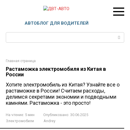
Перейти
к
контенту
ДВТ-АВТО
АВТОБЛОГ ДЛЯ ВОДИТЕЛЕЙ
Поиск:
Главная страница
Растаможка электромобиля из Китая в
России
Хотите электромобиль из Китая? Узнайте все о
растаможке в России! Считаем расходы,
делимся секретами экономии и подводными
камнями. Растаможка - это просто!
На чтение:
5 мин
Опубликовано:
30.06.2025
Электромобили
Andrey