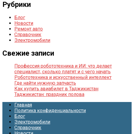
Рубрики
Блог
Новости
Ремонт авто
Справочник
Электромобили
Свежие записи
Профессия робототехника и ИИ: что делает
специалист, сколько платят и с чего начать
Робототехника и искусственный интеллект
Где найти нужную запчасть
Как купить авиабилет в Таджикистан
Таджикистан: праздник полова
Главная
Политика конфиденциальности
Блог
Электромобили
Справочник
Новости