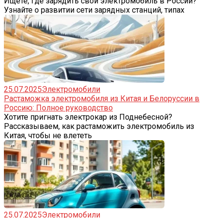
Ищете, где зарядить свой электромобиль в России?
Узнайте о развитии сети зарядных станций, типах
25.07.2025
Электромобили
Растаможка электромобиля из Китая и Белоруссии в
Россию: Полное руководство
Хотите пригнать электрокар из Поднебесной?
Рассказываем, как растаможить электромобиль из
Китая, чтобы не влететь
25.07.2025
Электромобили