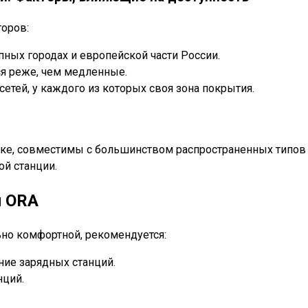
торов:
пных городах и европейской части России.
ся реже, чем медленные.
етей, у каждого из которых своя зона покрытия.
е, совместимы с большинством распространенных типов з
ой станции.
й ORA
но комфортной, рекомендуется:
ние зарядных станций.
нций.