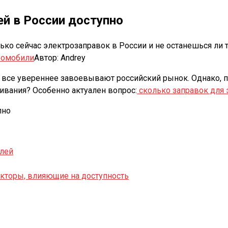
й в России доступно
о сейчас электрозаправок в России и не останешься ли ты
ромобили
Автор:
Andrey
 все увереннее завоевывают российский рынок. Однако, 
живания? Особенно актуален вопрос:
сколько заправок для 
илей
акторы, влияющие на доступность