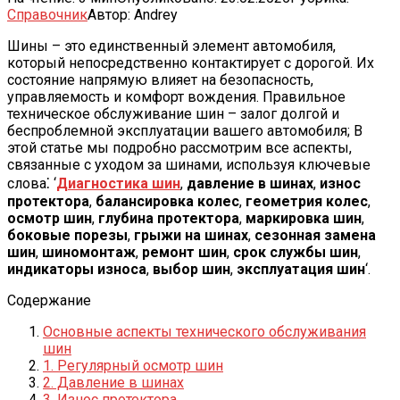
Справочник
Автор:
Andrey
Шины – это единственный элемент автомобиля,
который непосредственно контактирует с дорогой. Их
состояние напрямую влияет на безопасность,
управляемость и комфорт вождения. Правильное
техническое обслуживание шин – залог долгой и
беспроблемной эксплуатации вашего автомобиля; В
этой статье мы подробно рассмотрим все аспекты,
связанные с уходом за шинами, используя ключевые
слова⁚ ‘
Диагностика шин
,
давление в шинах
,
износ
протектора
,
балансировка колес
,
геометрия колес
,
осмотр шин
,
глубина протектора
,
маркировка шин
,
боковые порезы
,
грыжи на шинах
,
сезонная замена
шин
,
шиномонтаж
,
ремонт шин
,
срок службы шин
,
индикаторы износа
,
выбор шин
,
эксплуатация шин
‘.
Содержание
Основные аспекты технического обслуживания
шин
1. Регулярный осмотр шин
2. Давление в шинах
3. Износ протектора