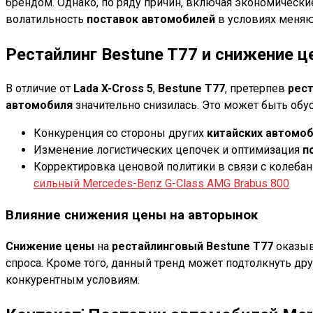
брендом. Однако, по ряду причин, включая экономически
волатильность
поставок автомобилей
в условиях меняю
Рестайлинг Bestune T77 и снижение 
В отличие от
Lada X-Cross 5
,
Bestune T77
, претерпев
рест
автомобиля
значительно снизилась. Это может быть обу
Конкуренция со стороны других
китайских автомо
Изменение логистических цепочек и оптимизация
п
Корректировка ценовой политики в связи с колеба
сильный Mercedes-Benz G-Class AMG Brabus 800
Влияние снижения цены на авторынок
Снижение цены
на
рестайлинговый
Bestune T77
оказыв
спроса. Кроме того, данный тренд может подтолкнуть дру
конкурентным условиям.