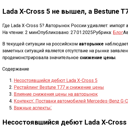
Lada X-Cross 5 не вышел, а Bestune 
Где Lada X-Cross 5? Авторынок России удивляет: импорт а
На чтение:
2 мин
Опубликовано:
27.01.2025
Рубрика:
Блог
Ав
В текущей ситуации на российском
авторынке
наблюдаетс
заметных ситуаций является отсутствие на рынке заявле
продемонстрировала значительное
снижение цены
.
Содержание
Несостоявшийся дебют Lada X-Cross 5
Рестайлинг Bestune T77 и снижение цены
Влияние снижения цены на авторынок
Контекст⁚ Поставки автомобилей Mercedes-Benz G-C
Важные аспекты⁚
Несостоявшийся дебют Lada X-Cross