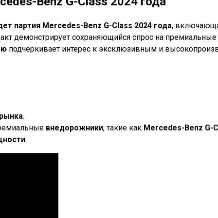
cedes-Benz G-Class 2024 года
ет партия Mercedes-Benz G-Class 2024 года
, включающа
 факт демонстрирует сохраняющийся спрос на премиальны
ью
подчеркивает интерес к эксклюзивным и высокопроиз
рынка
.
 премиальные
внедорожники
, такие как
Mercedes-Benz G-C
щности
.