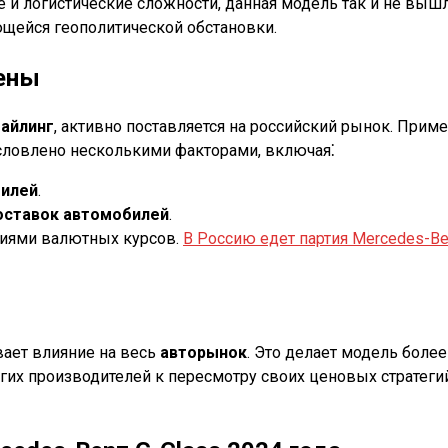
е и логистические сложности, данная модель так и не выш
щейся геополитической обстановки.
цены
айлинг
, активно поставляется на российский рынок. Приме
словлено несколькими факторами, включая⁚
билей
.
оставок автомобилей
.
ниями валютных курсов.
В Россию едет партия Mercedes-Ben
ает влияние на весь
авторынок
. Это делает модель боле
гих производителей к пересмотру своих ценовых стратегий