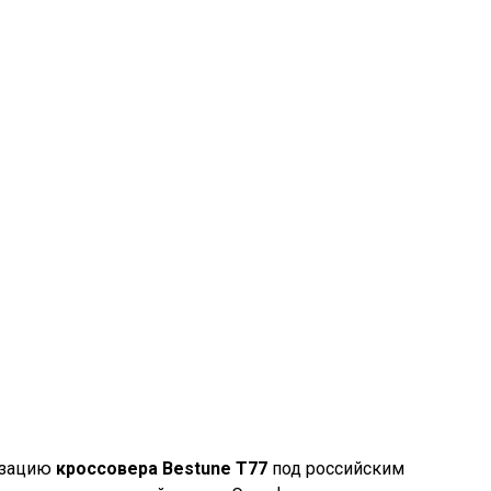
лизацию
кроссовера
Bestune T77
под российским