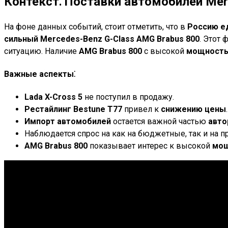
Контекст⁚ Поставки автомобилей Mer
На фоне данных событий, стоит отметить, что в
Россию ед
сильный Mercedes-Benz G-Class AMG Brabus 800
. Этот
ситуацию. Наличие
AMG Brabus 800
с высокой
мощност
Важные аспекты⁚
Lada X-Cross 5
не поступил в продажу.
Рестайлинг
Bestune T77
привел к
снижению цены
.
Импорт автомобилей
остается важной частью
авто
Наблюдается спрос на как на бюджетные, так и на
AMG Brabus 800
показывает интерес к высокой
мо