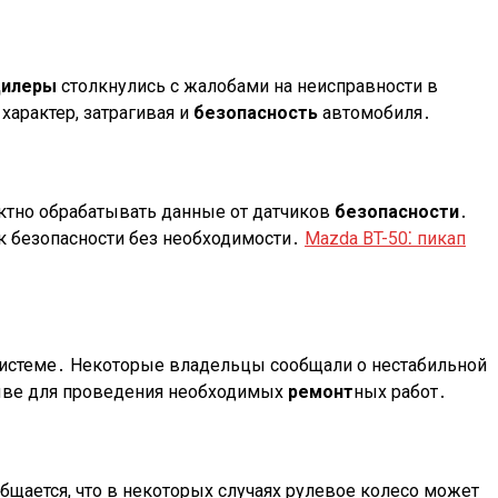
дилеры
столкнулись с жалобами на неисправности в
характер, затрагивая и
безопасность
автомобиля․
ктно обрабатывать данные от датчиков
безопасности
․
к безопасности без необходимости․
Mazda BT-50⁚ пикап
 системе․ Некоторые владельцы сообщали о нестабильной
ыве для проведения необходимых
ремонт
ных работ․
бщается, что в некоторых случаях рулевое колесо может