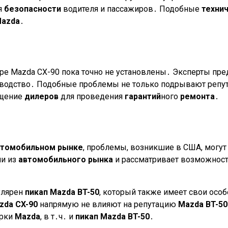
я
безопасности
водителя и пассажиров․ Подобные
техни
azda
․
е Mazda CX-90 пока точно не установлены․ Эксперты пред
изводство․ Подобные проблемы не только подрывают реп
ещение
дилеров
для проведения
гарантий
ного
ремонта
․
втомобильном рынке
, проблемы, возникшие в США, могут
ми из
автомобильного рынка
и рассматривает возможнос
пулярен
пикап
Mazda BT-50
, который также имеет свои осо
zda CX-90
напрямую не влияют на репутацию
Mazda BT-50
арки
Mazda
, в т․ч․ и
пикап
Mazda BT-50
․